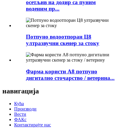
осетљив на додир са пуним
воденим пр...
Потпуно водоотпоран Ц8
ултразвучни скенер за стоку
Фарма користи А8 потпуно
дигитално сточарство / ветерина...
навигација
Кућа
Производи
Вести
ФАКс
Контактирајте нас