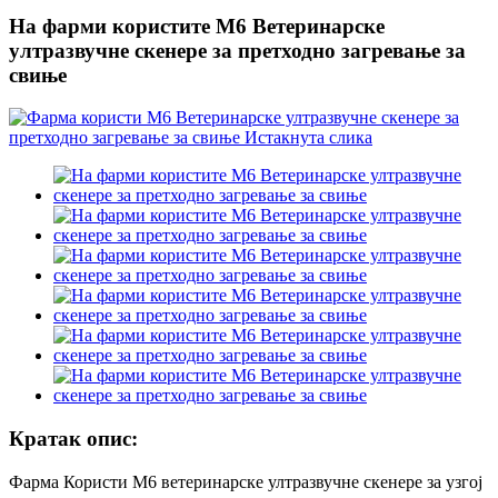
На фарми користите М6 Ветеринарске
ултразвучне скенере за претходно загревање за
свиње
Кратак опис:
Фарма Користи М6 ветеринарске ултразвучне скенере за узгој