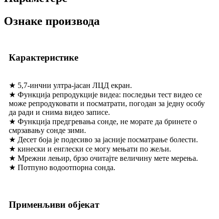
Ознаке производа
Карактеристике
★ 5,7-инчни ултра-јасан ЛЦД екран.
★ Функција репродукције видеа: последњи тест видео се
може репродуковати и посматрати, погодан за једну особу
да ради и снима видео записе.
★ Функција предгревања сонде, не морате да бринете о
смрзавању сонде зими.
★ Десет боја је подесиво за јасније посматрање болести.
★ кинески и енглески се могу мењати по жељи.
★ Мрежни лењир, брзо очитајте величину мете мерења.
★ Потпуно водоотпорна сонда.
Применљиви објекат