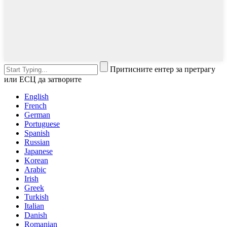
Притисните ентер за претрагу
или ЕСЦ да затворите
English
French
German
Portuguese
Spanish
Russian
Japanese
Korean
Arabic
Irish
Greek
Turkish
Italian
Danish
Romanian