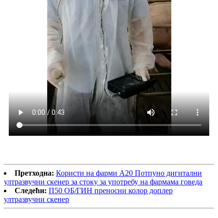
Претходна:
Користи на фарми А20 Потпуно дигитални
ултразвучни скенер за стоку за употребу на фармама говеда
Следећи:
П50 ОБ/ГИН преносни колор доплер
ултразвучни скенер