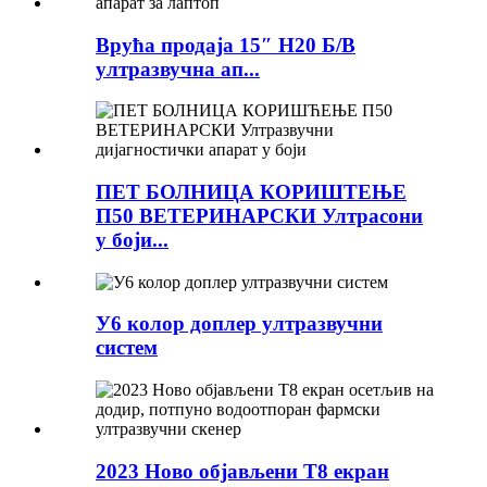
Врућа продаја 15″ Н20 Б/В
ултразвучна ап...
ПЕТ БОЛНИЦА КОРИШТЕЊЕ
П50 ВЕТЕРИНАРСКИ Ултрасони
у боји...
У6 колор доплер ултразвучни
систем
2023 Ново објављени Т8 екран