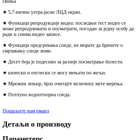
свиња
★ 5,7-инчни ултра-јасан ЛЦД екран.
★ Функција репродукције видеа: последњи тест видео се
може репродуковати и посматрати, погодан за једну особу да
ради и снима видео записе.
★ Функција предгревања сонде, не морате да бринете о
смрзавању сонде зими.
★ Десет боја је подесиво за јасније посматрање болести.
★ кинески и енглески се могу мењати по жељи.
★ Мрежни лењир, брзо очитајте величину мете мерења.
★ Потпуно водоотпорна сонда.
Пошаљите нам емаил
Детаљи о производу
Параметерс