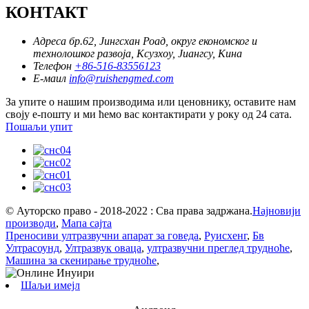
КОНТАКТ
Адреса
бр.62, Јингсхан Роад, округ економског и
технолошког развоја, Ксузхоу, Јиангсу, Кина
Телефон
+86-516-83556123
Е-маил
info@ruishengmed.com
За упите о нашим производима или ценовнику, оставите нам
своју е-пошту и ми ћемо вас контактирати у року од 24 сата.
Пошаљи упит
© Ауторско право - 2018-2022 : Сва права задржана.
Најновији
производи
,
Мапа сајта
Преносиви ултразвучни апарат за говеда
,
Руисхенг
,
Бв
Ултрасоунд
,
Ултразвук оваца
,
ултразвучни преглед трудноће
,
Машина за скенирање трудноће
,
Шаљи имејл