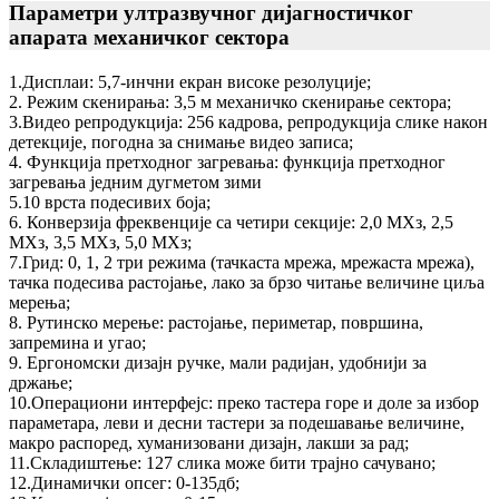
Параметри ултразвучног дијагностичког
апарата механичког сектора
1.Дисплаи: 5,7-инчни екран високе резолуције;
2. Режим скенирања: 3,5 м механичко скенирање сектора;
3.Видео репродукција: 256 кадрова, репродукција слике након
детекције, погодна за снимање видео записа;
4. Функција претходног загревања: функција претходног
загревања једним дугметом зими
5.10 врста подесивих боја;
6. Конверзија фреквенције са четири секције: 2,0 МХз, 2,5
МХз, 3,5 МХз, 5,0 МХз;
7.Грид: 0, 1, 2 три режима (тачкаста мрежа, мрежаста мрежа),
тачка подесива растојање, лако за брзо читање величине циља
мерења;
8. Рутинско мерење: растојање, периметар, површина,
запремина и угао;
9. Ергономски дизајн ручке, мали радијан, удобнији за
држање;
10.Операциони интерфејс: преко тастера горе и доле за избор
параметара, леви и десни тастери за подешавање величине,
макро распоред, хуманизовани дизајн, лакши за рад;
11.Складиштење: 127 слика може бити трајно сачувано;
12.Динамички опсег: 0-135дб;