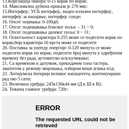
13.Корелација оквира: 0-15 корак по корак;
14. Максимална дубина приказа је 270 мм;:
15.Интерфејс: УСБ интерфејс, видео излазни интерфејс,
интерфејс за напајање, интерфејс сонде;
16. Опсег појачања: 0-100дб;
17. Опсег подешавања блиског поља: – 31 ~ 0;
18. Опсег подешавања далеког поља: 0 ~ 31;
19. Осветљеност карактера 0-255 може се подесити корак по
корак;боја карактера 16 врста може се подесити
20. Поставка за уштеду енергије: 0-120 минута се може
подесити корак по корак, подесити број минута у одређеном
времену без рада, аутоматско искључивање;
21. Са временом и датумом, прекидачем тона тастера,
заштитом у режиму мировања, избором више језика итд;
22. Литијумска батерија великог капацитета, континуирани
рад око 5 сати;
23. Величина уређаја: 245к130к44 мм (Д к Ш к В);
24. Тежина главног уређаја: 720г;