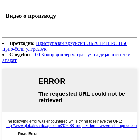
Видео о производу
Претходна:
Приступачан врхунски ОБ & ГИН РС-Н50
црно-бели ултразвук
Следећи:
П60 Колор доплер ултразвучни дијагностички
апарат