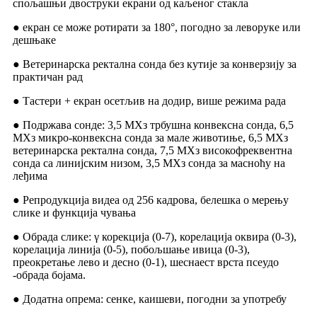
спољашњи двоструки екрани од каљеног стакла
● екран се може ротирати за 180°, погодно за леворуке или
дешњаке
● Ветеринарска ректална сонда без кутије за конверзију за
практичан рад
● Тастери + екран осетљив на додир, више режима рада
● Подржава сонде: 3,5 МХз трбушна конвексна сонда, 6,5
МХз микро-конвексна сонда за мале животиње, 6,5 МХз
ветеринарска ректална сонда, 7,5 МХз високофреквентна
сонда са линијским низом, 3,5 МХз сонда за масноћу на
леђима
● Репродукција видеа од 256 кадрова, белешка о мерењу
слике и функција чувања
● Обрада слике: γ корекција (0-7), корелација оквира (0-3),
корелација линија (0-5), побољшање ивица (0-3),
преокретање лево и десно (0-1), шеснаест врста псеудо
-обрада бојама.
● Додатна опрема: сенке, каишеви, погодни за употребу