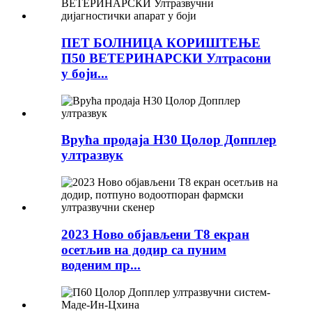
ПЕТ БОЛНИЦА КОРИШТЕЊЕ
П50 ВЕТЕРИНАРСКИ Ултрасони
у боји...
Врућа продаја Н30 Цолор Допплер
ултразвук
2023 Ново објављени Т8 екран
осетљив на додир са пуним
воденим пр...