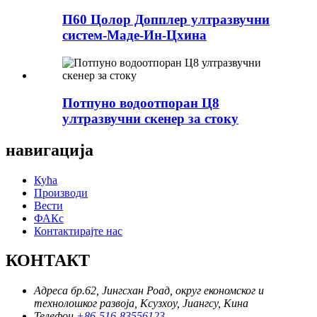
П60 Цолор Допплер ултразвучни
систем-Маде-Ин-Цхина
Потпуно водоотпоран Ц8
ултразвучни скенер за стоку
навигација
Кућа
Производи
Вести
ФАКс
Контактирајте нас
КОНТАКТ
Адреса
бр.62, Јингсхан Роад, округ економског и
технолошког развоја, Ксузхоу, Јиангсу, Кина
Телефон
+86-516-83556123