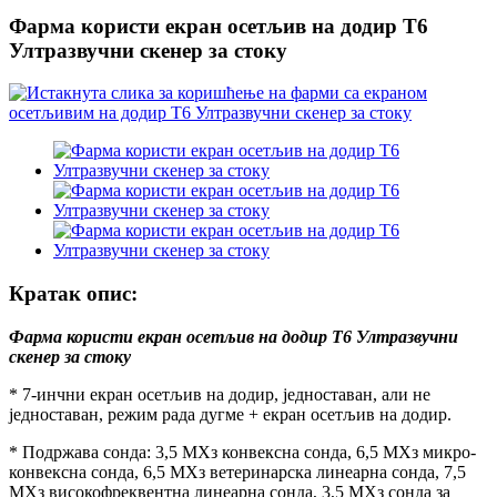
Фарма користи екран осетљив на додир Т6
Ултразвучни скенер за стоку
Кратак опис:
Фарма користи екран осетљив на додир Т6 Ултразвучни
скенер за стоку
* 7-инчни екран осетљив на додир, једноставан, али не
једноставан, режим рада дугме + екран осетљив на додир.
* Подржава сонда: 3,5 МХз конвексна сонда, 6,5 МХз микро-
конвексна сонда, 6,5 МХз ветеринарска линеарна сонда, 7,5
МХз високофреквентна линеарна сонда, 3,5 МХз сонда за