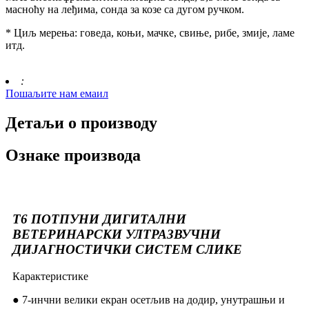
масноћу на леђима, сонда за козе са дугом ручком.
* Циљ мерења: говеда, коњи, мачке, свиње, рибе, змије, ламе
итд.
:
Пошаљите нам емаил
Детаљи о производу
Ознаке производа
Т6 ПОТПУНИ ДИГИТАЛНИ
ВЕТЕРИНАРСКИ УЛТРАЗВУЧНИ
ДИЈАГНОСТИЧКИ СИСТЕМ СЛИКЕ
Карактеристике
● 7-инчни велики екран осетљив на додир, унутрашњи и