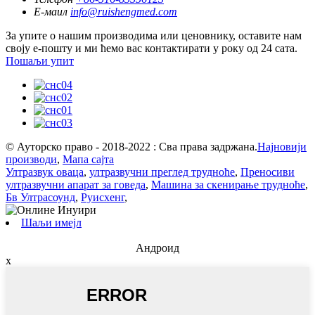
Е-маил
info@ruishengmed.com
За упите о нашим производима или ценовнику, оставите нам
своју е-пошту и ми ћемо вас контактирати у року од 24 сата.
Пошаљи упит
© Ауторско право - 2018-2022 : Сва права задржана.
Најновији
производи
,
Мапа сајта
Ултразвук оваца
,
ултразвучни преглед трудноће
,
Преносиви
ултразвучни апарат за говеда
,
Машина за скенирање трудноће
,
Бв Ултрасоунд
,
Руисхенг
,
Шаљи имејл
Андроид
x