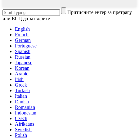
Притисните ентер за претрагу
или ЕСЦ да затворите
English
French
German
Portuguese
Spanish
Russian
Japanese
Korean
Arabic
Irish
Greek
Turkish
Italian
Danish
Romanian
Indonesian
Czech
Afrikaans
Swedish
Polish