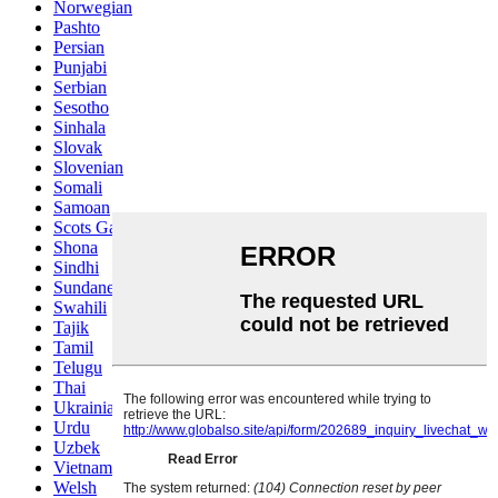
Norwegian
Pashto
Persian
Punjabi
Serbian
Sesotho
Sinhala
Slovak
Slovenian
Somali
Samoan
Scots Gaelic
Shona
Sindhi
Sundanese
Swahili
Tajik
Tamil
Telugu
Thai
Ukrainian
Urdu
Uzbek
Vietnamese
Welsh