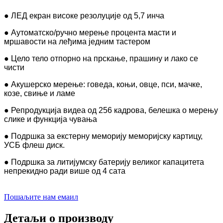
● ЛЕД екран високе резолуције од 5,7 инча
● Аутоматско/ручно мерење процента масти и
мршавости на леђима једним тастером
● Цело тело отпорно на прскање, прашину и лако се
чисти
● Акушерско мерење: говеда, коњи, овце, пси, мачке,
козе, свиње и ламе
● Репродукција видеа од 256 кадрова, белешка о мерењу
слике и функција чувања
● Подршка за екстерну меморију меморијску картицу,
УСБ флеш диск.
● Подршка за литијумску батерију великог капацитета
непрекидно ради више од 4 сата
Пошаљите нам емаил
Детаљи о производу