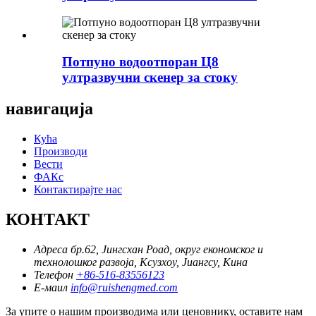
Потпуно водоотпоран Ц8
ултразвучни скенер за стоку
навигација
Кућа
Производи
Вести
ФАКс
Контактирајте нас
КОНТАКТ
Адреса
бр.62, Јингсхан Роад, округ економског и
технолошког развоја, Ксузхоу, Јиангсу, Кина
Телефон
+86-516-83556123
Е-маил
info@ruishengmed.com
За упите о нашим производима или ценовнику, оставите нам