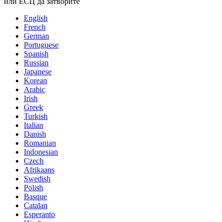
или ЕСЦ да затворите
English
French
German
Portuguese
Spanish
Russian
Japanese
Korean
Arabic
Irish
Greek
Turkish
Italian
Danish
Romanian
Indonesian
Czech
Afrikaans
Swedish
Polish
Basque
Catalan
Esperanto