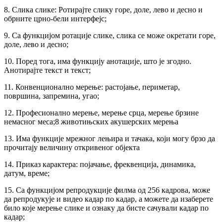
8. Слика слике: Ротирајте слику горе, доле, лево и десно и
обрните црно-бели интерфејс;
9. Са функцијом ротације слике, слика се може окретати горе,
доле, лево и десно;
10. Поред тога, има функцију анотације, што је згодно.
Анотирајте текст и текст;
11. Конвенционално мерење: растојање, периметар,
површина, запремина, угао;
12. Професионално мерење, мерење срца, мерење брзине
немасног меса;8 животињских акушерских мерења
13. Има функције мрежног лењира и тачака, који могу брзо да
прочитају величину откривеног објекта
14. Приказ карактера: појачање, фреквенција, динамика,
датум, време;
15. Са функцијом репродукције филма од 256 кадрова, може
да репродукује и видео кадар по кадар, а можете да изаберете
било које мерење слике и ознаку да бисте сачували кадар по
кадар;