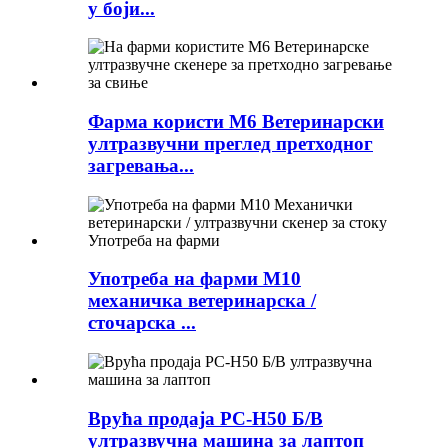
у боји...
Фарма користи М6 Ветеринарски
ултразвучни преглед претходног
загревања...
Употреба на фарми М10
механичка ветеринарска /
сточарска ...
Врућа продаја РС-Н50 Б/В
ултразвучна машина за лаптоп