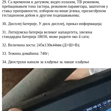
29. Са временом и датумом, видео излазом, ТВ режимом,
пребацивањем тона тастера, режимом параметара, заштитом у
стању приправности, избором на више језика, прилагођеном
гестационом добом и другим подешавањима;
30. Дисплеј батерије, У диск дисплеј, приказ информација;
31. Литијумска батерија великог капацитета, увезена
стандардна батерија 18650, може радити око 4 сата;
32. Величина хоста: 245к130к44мм (Д×Ш×В);
33. Тежина домаћина: 740г;
34. Двоструки канали за хлађење за лакше хлађење