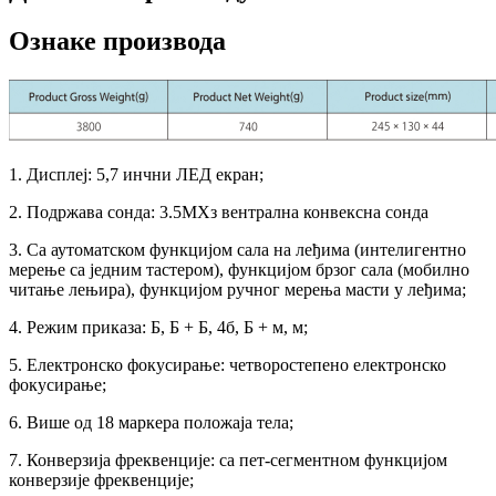
Ознаке производа
1. Дисплеј: 5,7 инчни ЛЕД екран;
2. Подржава сонда: 3.5МХз вентрална конвексна сонда
3. Са аутоматском функцијом сала на леђима (интелигентно
мерење са једним тастером), функцијом брзог сала (мобилно
читање лењира), функцијом ручног мерења масти у леђима;
4. Режим приказа: Б, Б + Б, 4б, Б + м, м;
5. Електронско фокусирање: четворостепено електронско
фокусирање;
6. Више од 18 маркера положаја тела;
7. Конверзија фреквенције: са пет-сегментном функцијом
конверзије фреквенције;