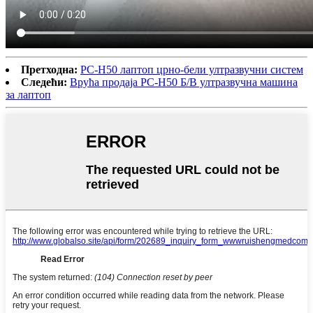
Претходна:
РС-Н50 лаптоп црно-бели ултразвучни систем
Следећи:
Врућа продаја РС-Н50 Б/В ултразвучна машина
за лаптоп