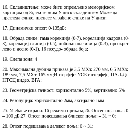
16. Складиштење: може бити опремљено меморијском
картицом од 8г, екстерним У диск складиштем.Може да
прегледа слике, пренесе уграђене слике на У диск;
17. Динамички опсег: 0-135дБ;
18. Обрада слике: гама корекција (0-7), корелација кадрова (0-
3), корелација линија (0-5), побољшање ивица (0-3), преокрет
лево и десно (0-1), 16 псеудо- обрада боја;
19. Слепа зона: 4
20. Максимална дубина приказа је 3,5 МХз: 270 мм, 6,5 МХз:
189 мм, 7,5 МХз: 165 мм;Интерфејс: УСБ интерфејс, ПАЛ-Д/
НТСЦ видео, ВГА;
23. Геометријска тачност: хоризонтално 5%, вертикално 5%
24. Резолуција: хоризонтално 2мм, аксијално 1мм
25. Увећање екрана: 16 режима приказа;26. Опсег појачања: 0
– 100 дБ;27. Опсег подешавања блиског поља: – 31 ~ 0;
28. Опсег подешавања далеког поља: 0 ~ 31;