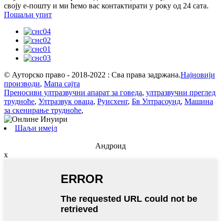
своју е-пошту и ми ћемо вас контактирати у року од 24 сата.
Пошаљи упит
© Ауторско право - 2018-2022 : Сва права задржана.
Најновији
производи
,
Мапа сајта
Преносиви ултразвучни апарат за говеда
,
ултразвучни преглед
трудноће
,
Ултразвук оваца
,
Руисхенг
,
Бв Ултрасоунд
,
Машина
за скенирање трудноће
,
Шаљи имејл
Андроид
x